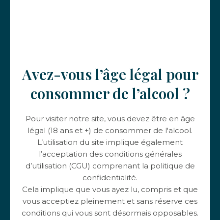
Nous vous souhaitons un excellent appétit 🍽️
Avez-vous l’âge légal pour
Autres actualités
consommer de l’alcool ?
Pour visiter notre site, vous devez être en âge
légal (18 ans et +) de consommer de l'alcool.
L’utilisation du site implique également
l’acceptation des conditions générales
d’utilisation (CGU) comprenant la politique de
confidentialité.
Cela implique que vous ayez lu, compris et que
25 avril 2023
vous acceptiez pleinement et sans réserve ces
L'accord met et vin du mois
conditions qui vous sont désormais opposables.