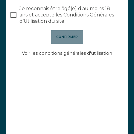
d'avril
Je reconnais être âgé(e) d’au moins 18
ans et accepte les Conditions Générales
LIRE L'ARTICLE
d’Utilisation du site
Voir les conditions générales d'utilisation
29 juin 2023
Organisez un weekend
œnotouristique dans le
Beaujolais
LIRE L'ARTICLE