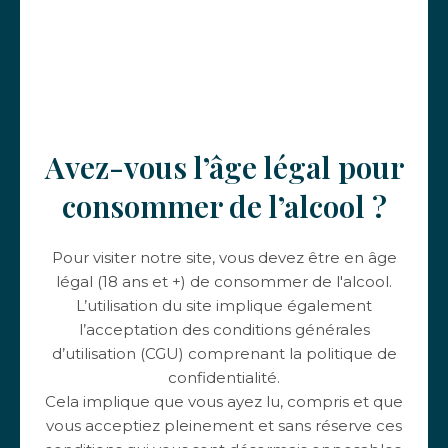
le présent site.
Pour en savoir plus sur les finalités et les modalités de
traitement de vos données personnelles, le type de
données collecté ou encore la sécurisation
technique que nous offrons à vos données, nous vous
invitons à prendre connaissance de notre
politique
Avez-vous l’âge légal pour
de confidentialité
.
consommer de l’alcool ?
Pour toute question relative à la protection de vos
données personnelles, vous pouvez contacter le
Pour visiter notre site, vous devez être en âge
Château de Poncié par :
légal (18 ans et +) de consommer de l'alcool.
mail à l’adresse de courrier électronique :
L’utilisation du site implique également
contact@chateaudeponcie.com ;
l’acceptation des conditions générales
voie postale à l’adresse : Château de Poncié,
d’utilisation (CGU) comprenant la politique de
1087 route de Poncié – 69820 FLEURIE.
confidentialité.
Cela implique que vous ayez lu, compris et que
Propriété intellectuelle
:
vous acceptiez pleinement et sans réserve ces
Le présent site internet ainsi que le nom de domaine