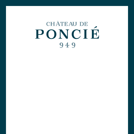
0
Une histoire millénaire
L'agriculture biologique, moteur de
notre écosystème
Des vignerons indépendants et
engagés
Les vins du Château de Poncié
Visites et dégustations
La boutique