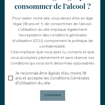
consommer de l’alcool ?
d'accords mets et vins
Pour visiter notre site, vous devez être en âge
35,00
€
/pers
légal (18 ans et +) de consommer de l'alcool.
L’utilisation du site implique également
l’acceptation des conditions générales
d’utilisation (CGU) comprenant la politique de
confidentialité.
Cela implique que vous ayez lu, compris et que
vous acceptiez pleinement et sans réserve ces
conditions qui vous sont désormais opposables.
Je reconnais être âgé(e) d’au moins 18
ans et accepte les Conditions Générales
d’Utilisation du site
1H DE PARCOURS
ACTIVITÉ EN FAMILLE