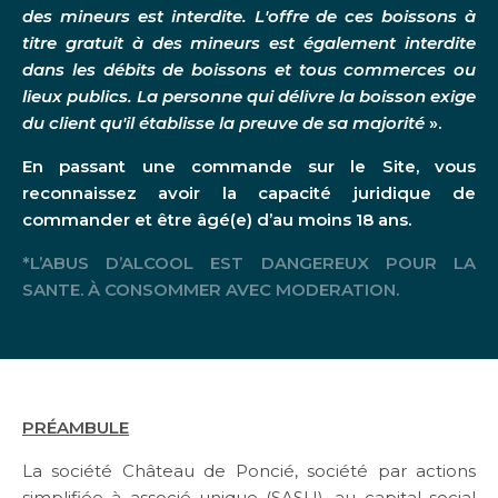
des mineurs est interdite. L'offre de ces boissons à
du Château
titre gratuit à des mineurs est également interdite
dans les débits de boissons et tous commerces ou
lieux publics. La personne qui délivre la boisson exige
CONNEXION
du client qu'il établisse la preuve de sa majorité
».
CONTACT
En passant une commande sur le Site, vous
BONS CADEAUX
reconnaissez avoir la capacité juridique de
RAPPORT RSE
commander et être âgé(e) d’au moins 18 ans.
*L’ABUS D’ALCOOL EST DANGEREUX POUR LA
SANTE. À CONSOMMER AVEC MODERATION.
Langue
FR
EN
PRÉAMBULE
La société Château de Poncié, société par actions
simplifiée à associé unique (SASU), au capital social