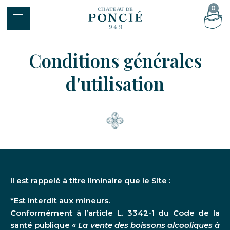
0
Conditions générales
Une histoire millénaire
d'utilisation
L'agriculture biologique, moteur de
notre écosystème
Des vignerons indépendants et
engagés
Les vins du Château de Poncié
Il est rappelé à titre liminaire que le Site :
Visites et dégustations
*Est interdit aux mineurs.
Conformément à l’article L. 3342-1 du Code de la
La boutique
santé publique «
La vente des boissons alcooliques à