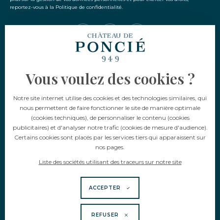
reportez-vous à la Politique de confidentialité.
Vous voulez des cookies ?
Langue
Notre site internet utilise des cookies et des technologies similaires, qui
FR
EN
nous permettent de faire fonctionner le site de manière optimale
(cookies techniques), de personnaliser le contenu (cookies
publicitaires) et d'analyser notre trafic (cookies de mesure d'audience).
Certains cookies sont placés par les services tiers qui apparaissent sur
nos pages.
Liste des sociétés utilisant des traceurs sur notre site
L’ABUS D’ALCOOL EST DANGEREUX POUR LA SANTÉ, À CONSOMMER AVEC
ACCEPTER
MODÉRATION.
Mentions légales
CGV
CGU
Politique de confidentialité
Politique cookies
REFUSER