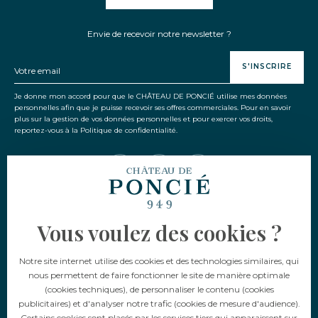
Envie de recevoir notre newsletter ?
S'INSCRIRE
Je donne mon accord pour que le CHÂTEAU DE PONCIÉ utilise mes données
personnelles afin que je puisse recevoir ses offres commerciales. Pour en savoir
plus sur la gestion de vos données personnelles et pour exercer vos droits,
reportez-vous à la Politique de confidentialité.
Vous voulez des cookies ?
Langue
Notre site internet utilise des cookies et des technologies similaires, qui
FR
EN
nous permettent de faire fonctionner le site de manière optimale
(cookies techniques), de personnaliser le contenu (cookies
publicitaires) et d'analyser notre trafic (cookies de mesure d'audience).
Certains cookies sont placés par les services tiers qui apparaissent sur