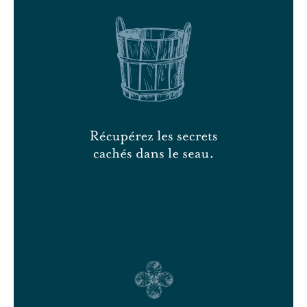
du Château
CONNEXION
CONTACT
BONS CADEAUX
RAPPORT RSE
Langue
FR
EN