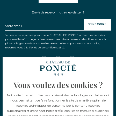
Envie de recevoir notre newsletter ?
S'INSCRIRE
Je donne mon accord pour que le CHÂTEAU DE PONCIÉ utilise mes données
personnelles afin que je puisse recevoir ses offres commerciales. Pour en savoir
plus sur la gestion de vos données personnelles et pour exercer vos droits,
reportez-vous à la Politique de confidentialité.
Vous voulez des cookies ?
Langue
Notre site internet utilise des cookies et des technologies similaires, qui
FR
EN
nous permettent de faire fonctionner le site de manière optimale
(cookies techniques), de personnaliser le contenu (cookies
publicitaires) et d'analyser notre trafic (cookies de mesure d'audience).
Certains cookies sont placés par les services tiers qui apparaissent sur