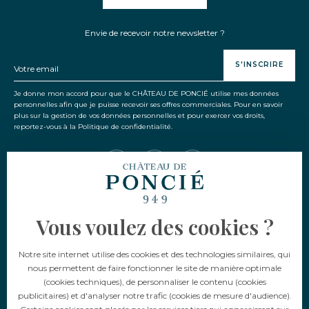
Envie de recevoir notre newsletter ?
S'INSCRIRE
Je donne mon accord pour que le CHÂTEAU DE PONCIÉ utilise mes données
personnelles afin que je puisse recevoir ses offres commerciales. Pour en savoir
plus sur la gestion de vos données personnelles et pour exercer vos droits,
reportez-vous à la Politique de confidentialité.
Vous voulez des cookies ?
Langue
Notre site internet utilise des cookies et des technologies similaires, qui
FR
EN
nous permettent de faire fonctionner le site de manière optimale
(cookies techniques), de personnaliser le contenu (cookies
publicitaires) et d'analyser notre trafic (cookies de mesure d'audience).