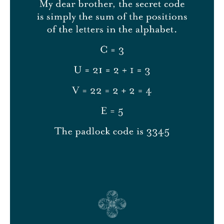
du Château
CONNEXION
CONTACT
BONS CADEAUX
RAPPORT RSE
Langue
FR
EN