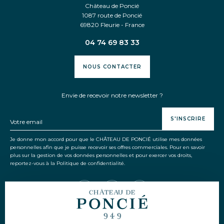
Château de Poncié
du Château
1087 route de Poncié
69820 Fleurie - France
04 74 69 83 33
CONNEXION
CONTACT
NOUS CONTACTER
BONS CADEAUX
Envie de recevoir notre newsletter ?
RAPPORT RSE
S'INSCRIRE
Je donne mon accord pour que le CHÂTEAU DE PONCIÉ utilise mes données
personnelles afin que je puisse recevoir ses offres commerciales. Pour en savoir
Langue
FR
EN
plus sur la gestion de vos données personnelles et pour exercer vos droits,
reportez-vous à la Politique de confidentialité.