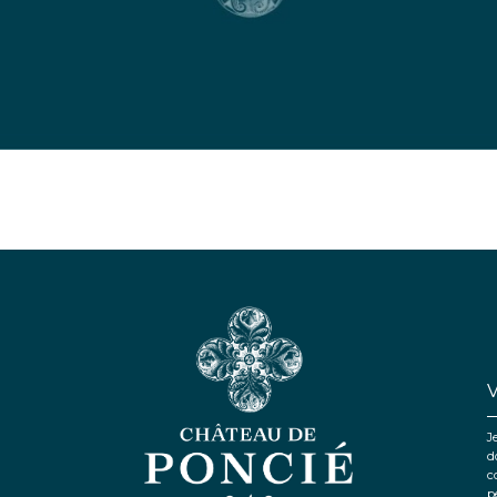
J
d
c
p