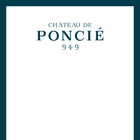
Frais de livraison offerts à partir de 299€ d'achat !
0
Une histoire millénaire
L'agriculture biologique, moteur de
notre écosystème
Découvert
Des vignerons indépendants et
engagés
Les vins du Château de Poncié
Visites et dégustations