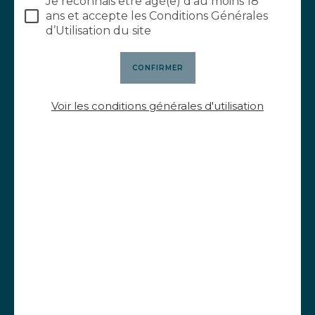
Je reconnais être âgé(e) d’au moins 18
ans et accepte les Conditions Générales
d’Utilisation du site
Voir les conditions générales d'utilisation
Château de Poncié
1087 route de Poncié
69820 Fleurie - France
04 74 69 83 33
NOUS CONTACTER
Envie de recevoir notre newsletter ?
S'INSCRIRE