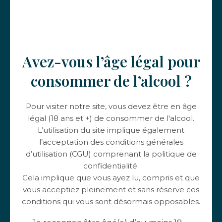
nichées sur des collines telles que Les Hauts du Py,
Les Moriers ou Montgenas. Du sommet, profitez
d'une vue panoramique à couper le souffle sur
Fleurie, Mâcon et Chénas. La promenade trouve son
Avez-vous l’âge légal pour
apogée dans notre cuverie, où une dégustation
immersive de 6 vins clôture cette expérience.
consommer de l’alcool ?
📩 Au moment de l'achat, sélectionnez la livraison
Pour visiter notre site, vous devez être en âge
"Retrait au Château" et la date du jour pour recevoir
légal (18 ans et +) de consommer de l'alcool.
votre bon cadeau par email.
L’utilisation du site implique également
l’acceptation des conditions générales
20,00
€
COMMANDER
d’utilisation (CGU) comprenant la politique de
confidentialité.
Cela implique que vous ayez lu, compris et que
vous acceptiez pleinement et sans réserve ces
conditions qui vous sont désormais opposables.