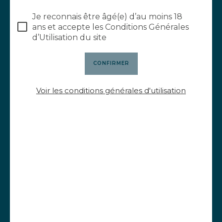
Beaujolais
Je reconnais être âgé(e) d’au moins 18
ans et accepte les Conditions Générales
LIRE L'ARTICLE
d’Utilisation du site
Voir les conditions générales d'utilisation
20 juillet 2023
La prestigieuse évaluation de
nos vins par James Suckling
(édition 2023)
LIRE L'ARTICLE